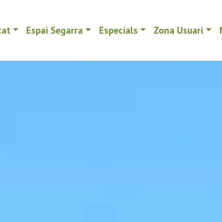
tat
Espai Segarra
Especials
Zona Usuari