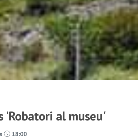
rs 'Robatori al museu'
es
18:00