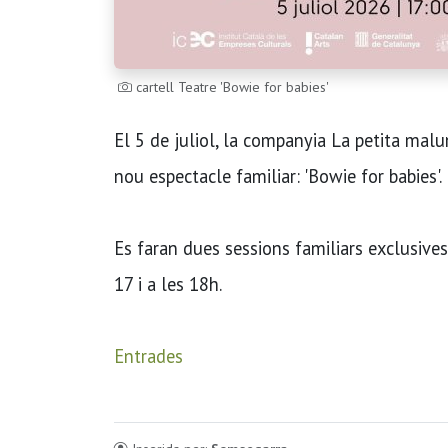
cartell Teatre 'Bowie for babies'
El 5 de juliol, la companyia La petita malu
nou espectacle familiar: 'Bowie for babies'.
Es faran dues sessions familiars exclusive
17 i a les 18h.
Entrades