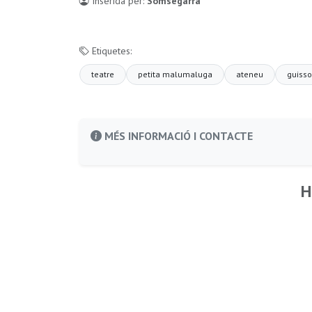
Inserida per:
Somsegarra
Etiquetes:
teatre
petita malumaluga
ateneu
guiss
MÉS INFORMACIÓ I CONTACTE
H