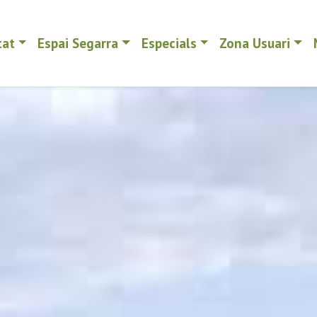
tat
Espai Segarra
Especials
Zona Usuari