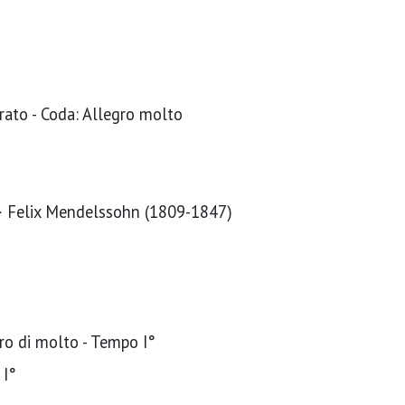
erato - Coda: Allegro molto
 · Felix Mendelssohn (1809-1847)
gro di molto - Tempo I°
 I°