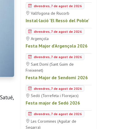
divendres, 7 de agost de 2026
Vallfogona de Riucorb
Instal·lació 'El Ressò del Poble'
divendres, 7 de agost de 2026
Argençola
Festa Major d'Argençola 2026
divendres, 7 de agost de 2026
Sant Domí (Sant Guim de
Freixenet)
Festa Major de Sendomí 2026
divendres, 7 de agost de 2026
Sedó (Torrefeta i Florejacs)
Satué,
Festa major de Sedó 2026
divendres, 7 de agost de 2026
Les Coromines (Aguilar de
Segarra)