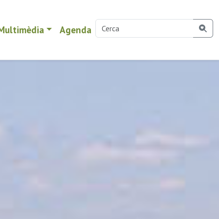
Multimèdia
Agenda