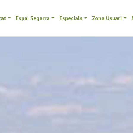
tat
Espai Segarra
Especials
Zona Usuari