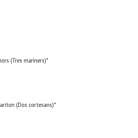
nors (Tres mariners)*
baríton (Dos cortesans)*