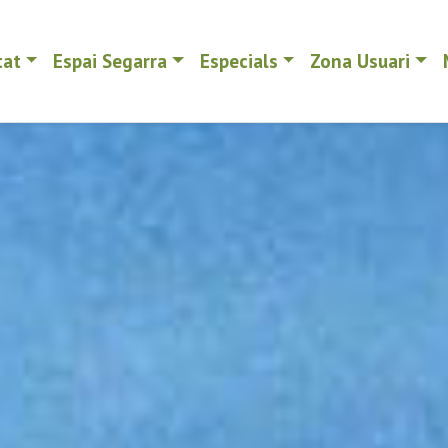
tat
Espai Segarra
Especials
Zona Usuari