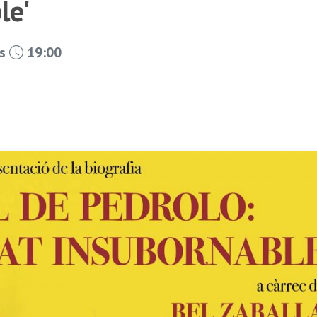
le'
es
19:00