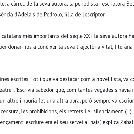
, a càrrec de la seva autora, la periodista i escriptora Bel
cia d'Adelais de Pedrolo, filla de l'escriptor.
s catalans més importants del segle XX i la seva autora h
 donar-nos a conèixer la seva trajectòria vital, literària 
es escrites. Tot i que va destacar com a novel·lista, va c
teatre... 'Escrivia sabedor que, com tantes vegades s'havia r
un altre i hauria fet una altra obra, però sempre va escriu
nsura, les prohibicions, els retrets i el silenciament. (...)
nçament: escriure era el seu servei al país', explica Zabal