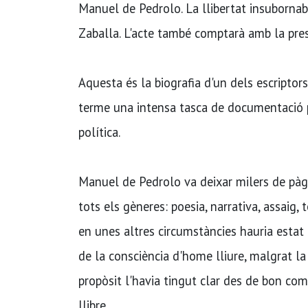
Manuel de Pedrolo. La llibertat insubornable
Zaballa. L'acte també comptarà amb la presèn
Aquesta és la biografia d'un dels escriptor
terme una intensa tasca de documentació per
política.
Manuel de Pedrolo va deixar milers de pàgin
tots els gèneres: poesia, narrativa, assaig, 
en unes altres circumstàncies hauria estat 
de la consciència d'home lliure, malgrat la ce
propòsit l'havia tingut clar des de bon come
llibre.