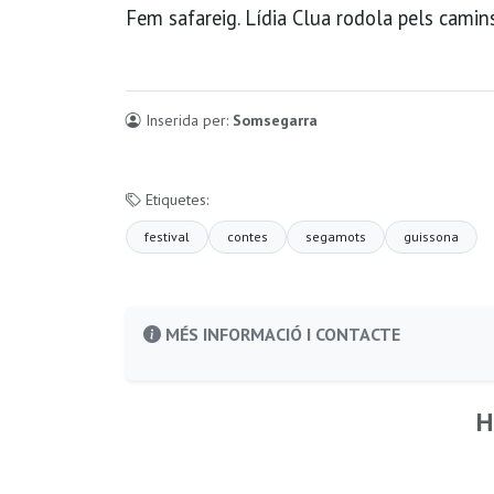
Fem safareig. Lídia Clua rodola pels camins 
Inserida per:
Somsegarra
Etiquetes:
festival
contes
segamots
guissona
MÉS INFORMACIÓ I CONTACTE
H