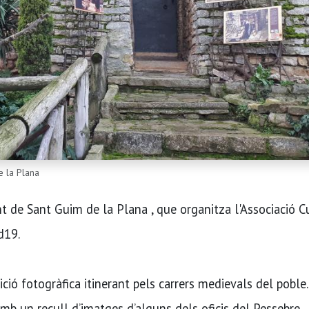
e la Plana
 de Sant Guim de la Plana , que organitza l'Associació C
d19.
ició fotogràfica itinerant pels carrers medievals del poble
 amb un recull d’imatges d’alguns dels oficis del Pessebre