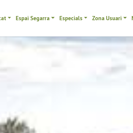
tat
Espai Segarra
Especials
Zona Usuari