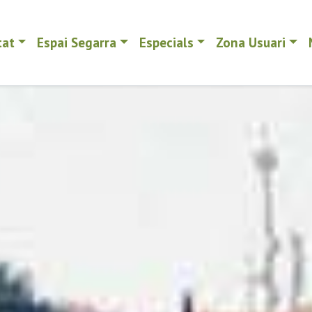
tat
Espai Segarra
Especials
Zona Usuari