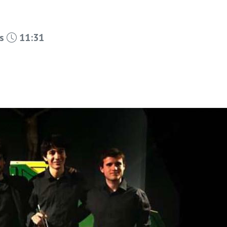
es
11:31