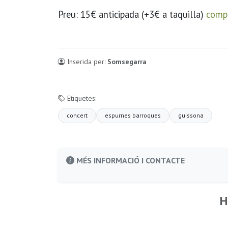
Preu: 15€ anticipada (+3€ a taquilla)
compr
Inserida per:
Somsegarra
Etiquetes:
concert
espurnes barroques
guissona
MÉS INFORMACIÓ I CONTACTE
H