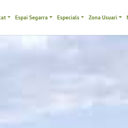
tat
Espai Segarra
Especials
Zona Usuari