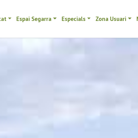
tat
Espai Segarra
Especials
Zona Usuari