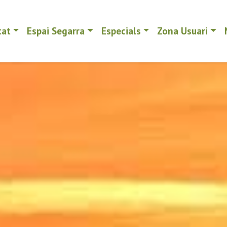
tat
Espai Segarra
Especials
Zona Usuari