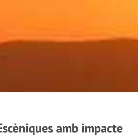
 Escèniques amb impacte