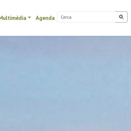
Multimèdia
Agenda