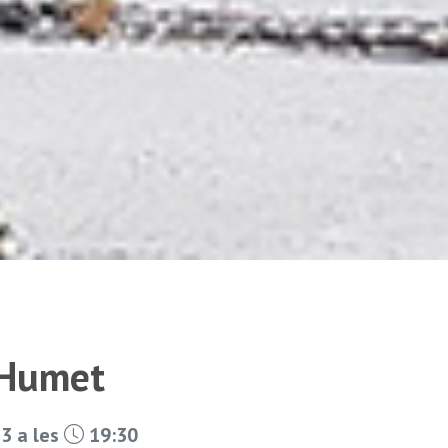
 Humet
3 a les
19:30