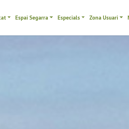
tat
Espai Segarra
Especials
Zona Usuari