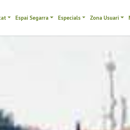
tat
Espai Segarra
Especials
Zona Usuari