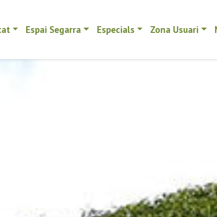
tat
Espai Segarra
Especials
Zona Usuari