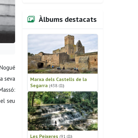
Àlbums destacats
 Nogué
la seva
Marxa dels Castells de la
Segarra
(438
)
 Massó:
 el seu
Les Peixeres
(91
)