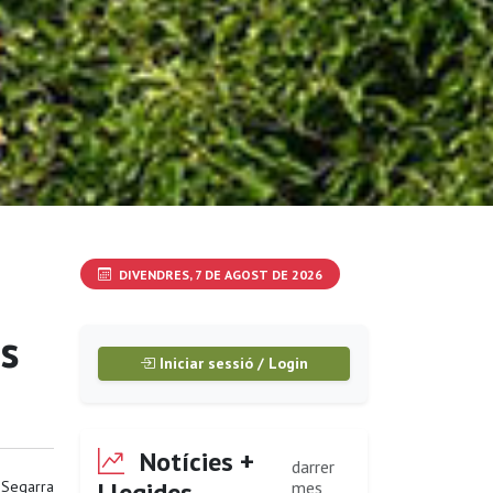
DIVENDRES, 7 DE AGOST DE 2026
s
Iniciar sessió / Login
Notícies +
darrer
Llegides
a Segarra
mes