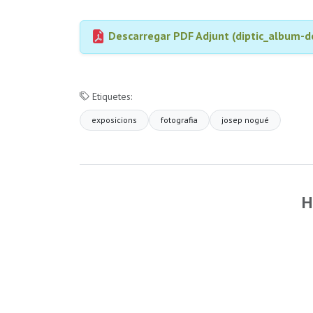
Descarregar PDF Adjunt (diptic_album-
Etiquetes:
exposicions
fotografia
josep nogué
H