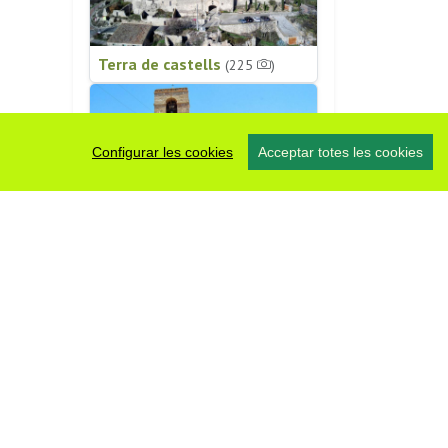
Terra de castells
(225
)
Configurar les cookies
Acceptar totes les cookies
Patrimoni religiós
(196
)
#somsegarra
0 fotos