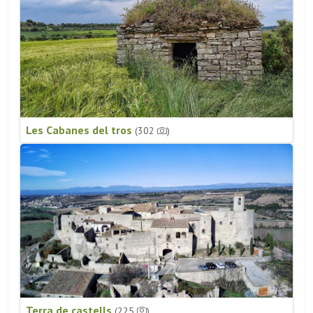
Les Cabanes del tros
(302
)
Terra de castells
(225
)