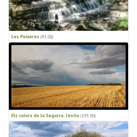
Les Peixeres
(91
)
Els colors de la Segarra: l'estiu
(193
)