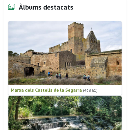
Àlbums destacats
Marxa dels Castells de la Segarra
(438
)