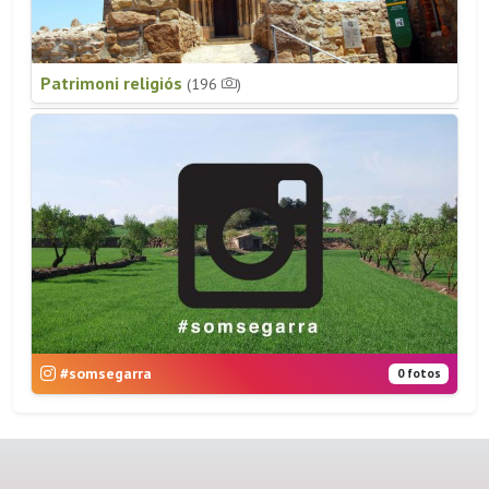
Patrimoni religiós
(196
)
#somsegarra
0 fotos