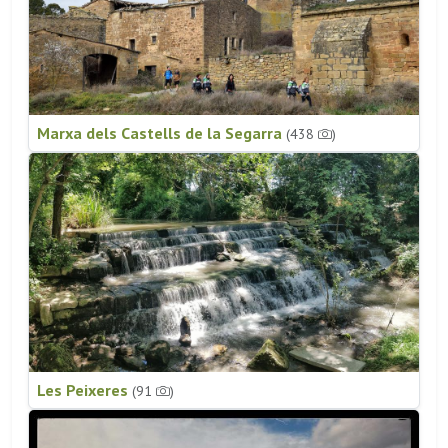
Marxa dels Castells de la Segarra
(438
)
Les Peixeres
(91
)