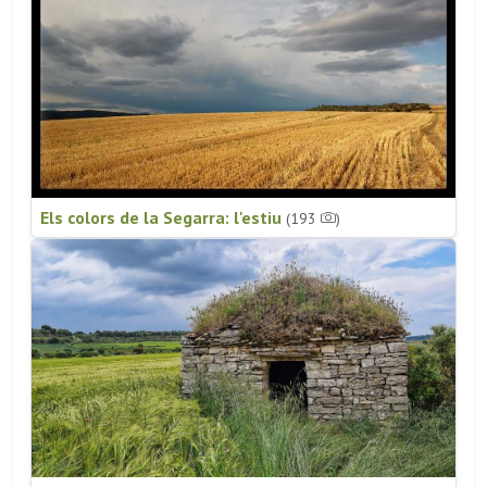
Els colors de la Segarra: l'estiu
(193
)