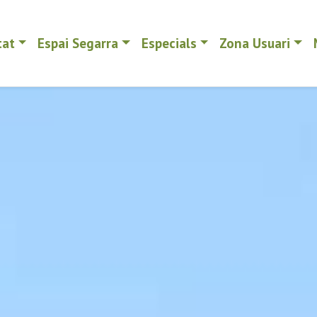
tat
Espai Segarra
Especials
Zona Usuari