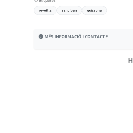
Etiquetes:
revetlla
sant joan
guissona
MÉS INFORMACIÓ I CONTACTE
H