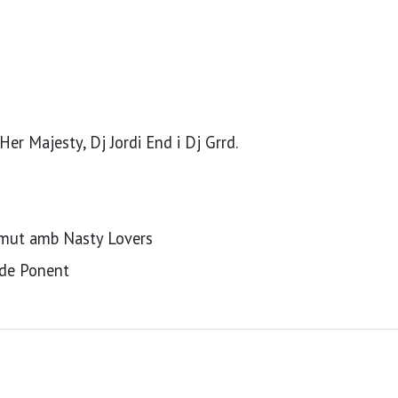
er Majesty, Dj Jordi End i Dj Grrd.
ermut amb Nasty Lovers
 de Ponent