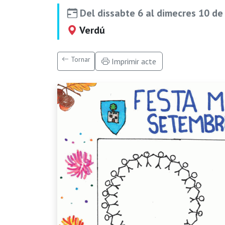
Del dissabte 6 al dimecres 10 d
Verdú
Tornar
Imprimir acte