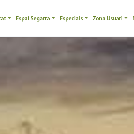
tat
Espai Segarra
Especials
Zona Usuari