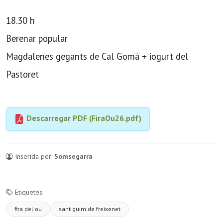
18.30 h
Berenar popular
Magdalenes gegants de Cal Gomà + iogurt del
Pastoret
Descarregar PDF (FiraOu26.pdf)
Inserida per:
Somsegarra
Etiquetes:
fira del ou
sant guim de freixenet