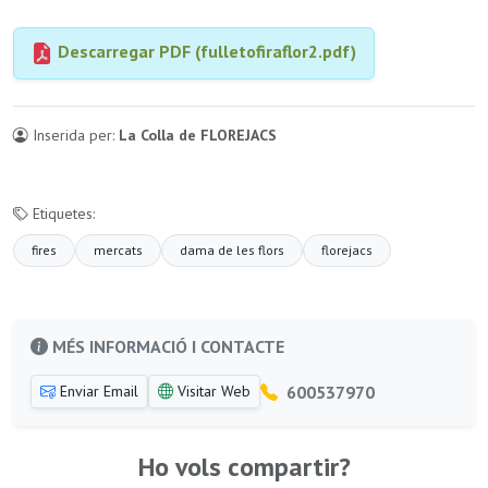
Descarregar PDF (fulletofiraflor2.pdf)
Inserida per:
La Colla de FLOREJACS
Etiquetes:
fires
mercats
dama de les flors
florejacs
MÉS INFORMACIÓ I CONTACTE
600537970
Enviar Email
Visitar Web
Ho vols compartir?