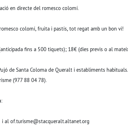
ació en directe del romesco colomí.
mesco colomí, fruita i pastís, tot regat amb un bon vi!
icipada fins a 500 tiquets); 18€ (dies previs o al mateix
Pujó de Santa Coloma de Queralt i establiments habituals.
risme (977 88 04 78).
a:
 i al of.turisme@stacqueralt.altanet.org