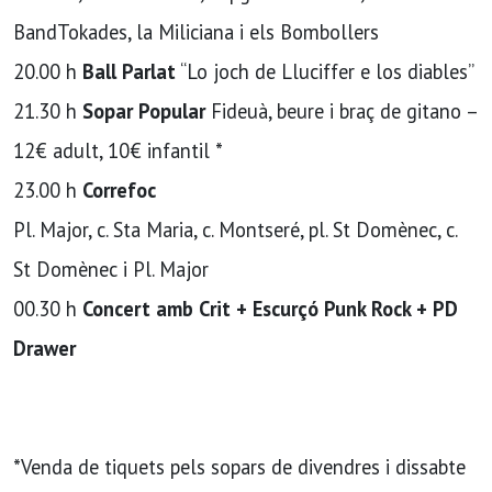
BandTokades, la Miliciana i els Bombollers
20.00 h
Ball Parlat
“Lo joch de Lluciffer e los diables”
21.30 h
Sopar Popular
Fideuà, beure i braç de gitano –
12€ adult, 10€ infantil *
23.00 h
Correfoc
Pl. Major, c. Sta Maria, c. Montseré, pl. St Domènec, c.
St Domènec i Pl. Major
00.30 h
Concert amb Crit + Escurçó Punk Rock + PD
Drawer
*Venda de tiquets pels sopars de divendres i dissabte