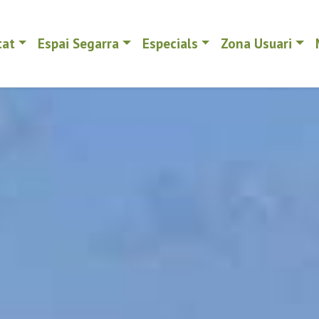
tat
Espai Segarra
Especials
Zona Usuari