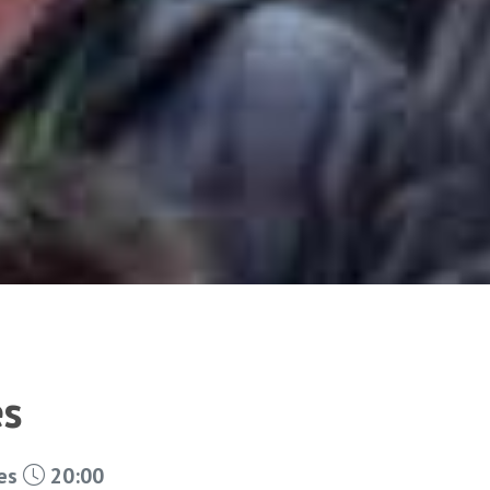
es
les
20:00