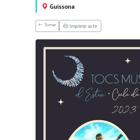
Guissona
Tornar
Imprimir acte