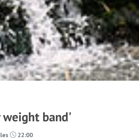
y weight band'
 les
22:00