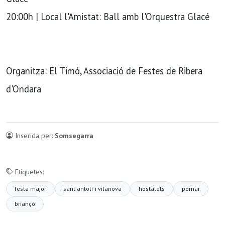
20:00h | Local l'Amistat: Ball amb l'Orquestra Glacé
Organitza: El Timó, Associació de Festes de Ribera
d'Ondara
Inserida per:
Somsegarra
Etiquetes:
festa major
sant antolí i vilanova
hostalets
pomar
briançó