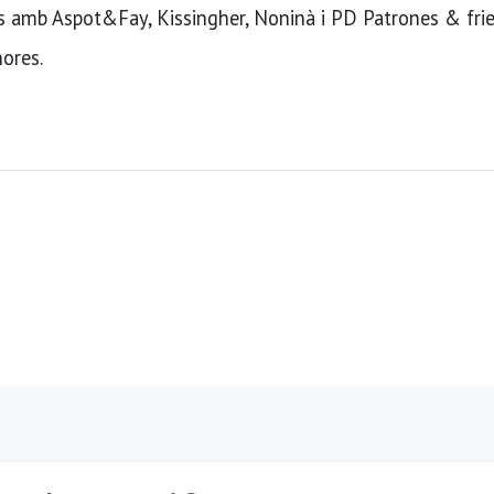
Js amb Aspot&Fay, Kissingher, Noninà i PD Patrones & fri
hores.