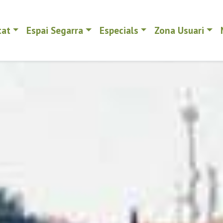
tat
Espai Segarra
Especials
Zona Usuari