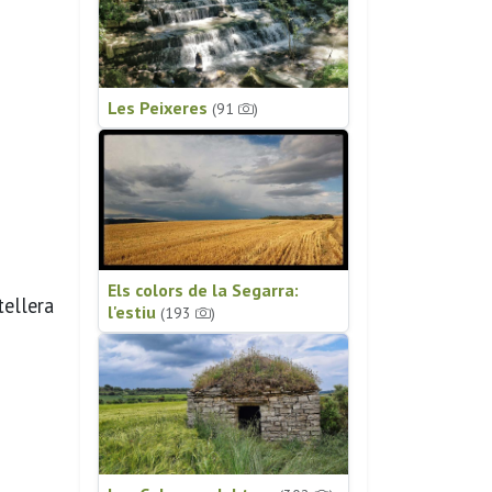
Les Peixeres
(91
)
Els colors de la Segarra:
ellera
l'estiu
(193
)