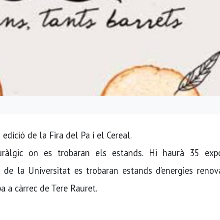
edició de la Fira del Pa i el Cereal.
uràlgic on es trobaran els estands. Hi haurà 35 expo
i de la Universitat es trobaran estands d’energies renov
pa a càrrec de Tere Rauret.