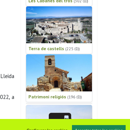
Les Cabanes del tros
(302
)
Terra de castells
(225
)
Lleida
022, a
Patrimoni religiós
(196
)