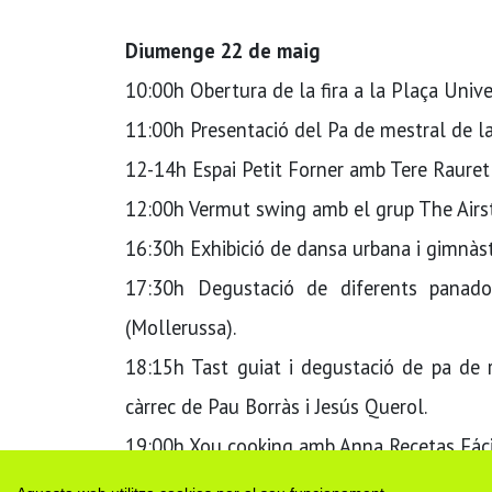
Diumenge 22 de maig
10:00h Obertura de la fira a la Plaça Unive
11:00h Presentació del Pa de mestral de la
12-14h Espai Petit Forner amb Tere Rauret
12:00h Vermut swing amb el grup The Airst
16:30h Exhibició de dansa urbana i gimnàsti
17:30h Degustació de diferents panado
(Mollerussa).
18:15h Tast guiat i degustació de pa de 
càrrec de Pau Borràs i Jesús Querol.
19:00h Xou cooking amb Anna Recetas Fáci
20:00h Cloenda a càrrec de la vicepresiden