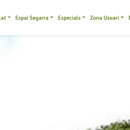
tat
Espai Segarra
Especials
Zona Usuari