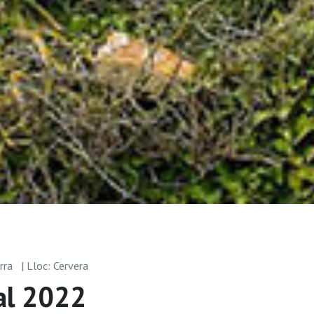
arra
| Lloc: Cervera
eal 2022