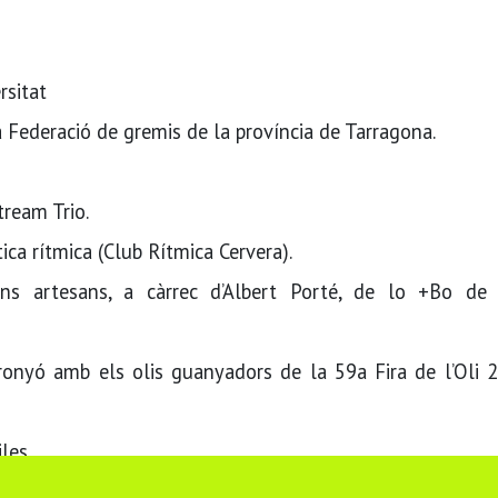
rsitat
 Federació de gremis de la província de Tarragona.
ream Trio.
ca rítmica (Club Rítmica Cervera).
ns artesans, a càrrec d’Albert Porté, de lo +Bo de 
ronyó amb els olis guanyadors de la 59a Fira de l’Oli 2
les
ta primera del Parlament, Alba Vergés.