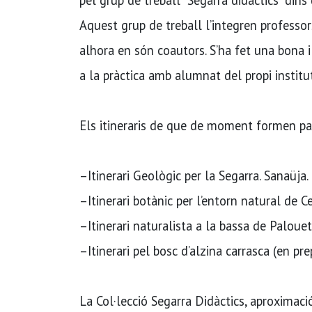
Aquest grup de treball l’integren professor
alhora en són coautors. S’ha fet una bona i
a la pràctica amb alumnat del propi institut
Els itineraris de que de moment formen par
–Itinerari Geològic per la Segarra. Sanaüja.
–Itinerari botànic per l’entorn natural de C
–Itinerari naturalista a la bassa de Palouet
–Itinerari pel bosc d’alzina carrasca (en pre
La Col·lecció Segarra Didàctics, aproximaci