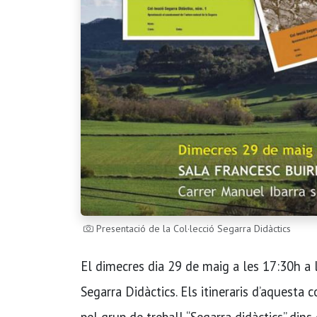
Presentació de la Col·lecció Segarra Didàctics
El dimecres dia 29 de maig a les 17:30h a l
Segarra Didàctics. Els itineraris d’aquesta 
pel grup de treball “Segarra didàctics” din