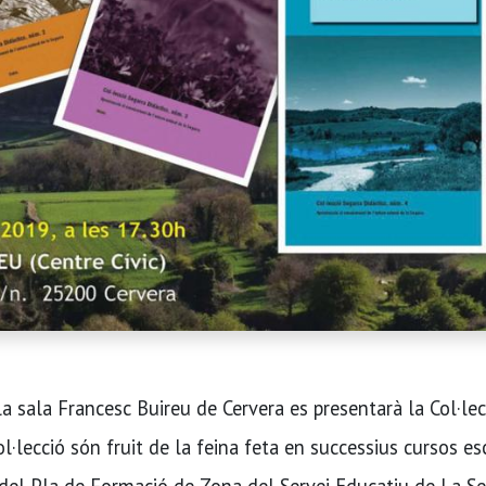
a sala Francesc Buireu de Cervera es presentarà la Col·lec
col·lecció són fruit de la feina feta en successius cursos es
s del Pla de Formació de Zona del Servei Educatiu de La Se