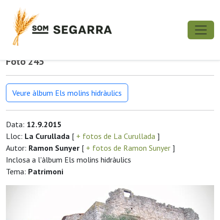
Foto 245
Veure àlbum Els molins hidràulics
Data:
12.9.2015
Lloc:
La Curullada
[
+ fotos de La Curullada
]
Autor:
Ramon Sunyer
[
+ fotos de Ramon Sunyer
]
Inclosa a l'àlbum Els molins hidràulics
Tema:
Patrimoni