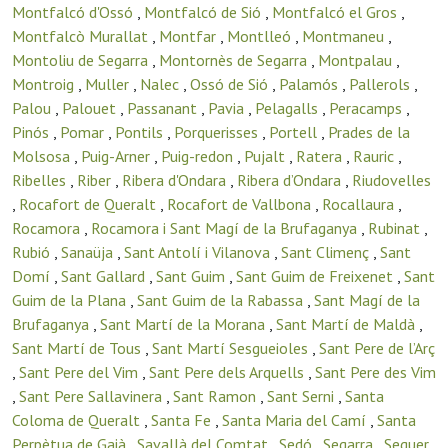
Montfalcó d'Ossó
,
Montfalcó de Sió
,
Montfalcó el Gros
,
Montfalcò Murallat
,
Montfar
,
Montlleó
,
Montmaneu
,
Montoliu de Segarra
,
Montornès de Segarra
,
Montpalau
,
Montroig
,
Muller
,
Nalec
,
Ossó de Sió
,
Palamós
,
Pallerols
,
Palou
,
Palouet
,
Passanant
,
Pavia
,
Pelagalls
,
Peracamps
,
Pinós
,
Pomar
,
Pontils
,
Porquerisses
,
Portell
,
Prades de la
Molsosa
,
Puig-Arner
,
Puig-redon
,
Pujalt
,
Ratera
,
Rauric
,
Ribelles
,
Riber
,
Ribera d'Ondara
,
Ribera d’Ondara
,
Riudovelles
,
Rocafort de Queralt
,
Rocafort de Vallbona
,
Rocallaura
,
Rocamora
,
Rocamora i Sant Magí de la Brufaganya
,
Rubinat
,
Rubió
,
Sanaüja
,
Sant Antolí i Vilanova
,
Sant Climenç
,
Sant
Domí
,
Sant Gallard
,
Sant Guim
,
Sant Guim de Freixenet
,
Sant
Guim de la Plana
,
Sant Guim de la Rabassa
,
Sant Magí de la
Brufaganya
,
Sant Martí de la Morana
,
Sant Martí de Maldà
,
Sant Martí de Tous
,
Sant Martí Sesgueioles
,
Sant Pere de l’Arç
,
Sant Pere del Vim
,
Sant Pere dels Arquells
,
Sant Pere des Vim
,
Sant Pere Sallavinera
,
Sant Ramon
,
Sant Serni
,
Santa
Coloma de Queralt
,
Santa Fe
,
Santa Maria del Camí
,
Santa
Perpètua de Gaià
,
Savallà del Comtat
,
Sedó
,
Segarra
,
Seguer
,