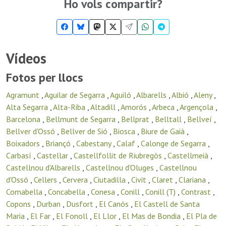
Ho vols compartir?
Vídeos
Fotos per llocs
Agramunt
,
Aguilar de Segarra
,
Aguiló
,
Albarells
,
Albió
,
Aleny
,
Alta Segarra
,
Alta-Riba
,
Altadill
,
Amorós
,
Arbeca
,
Argençola
,
Barcelona
,
Bellmunt de Segarra
,
Bellprat
,
Belltall
,
Bellveí
,
Bellver d'Ossó
,
Bellver de Sió
,
Biosca
,
Biure de Gaià
,
Boixadors
,
Briançó
,
Cabestany
,
Calaf
,
Calonge de Segarra
,
Carbasí
,
Castellar
,
Castellfollit de Riubregòs
,
Castellmeià
,
Castellnou d'Albarells
,
Castellnou d'Oluges
,
Castellnou
d'Ossó
,
Cellers
,
Cervera
,
Ciutadilla
,
Civit
,
Claret
,
Clariana
,
Comabella
,
Concabella
,
Conesa
,
Conill
,
Conill (T)
,
Contrast
,
Copons
,
Durban
,
Dusfort
,
El Canós
,
El Castell de Santa
Maria
,
El Far
,
El Fonoll
,
El Llor
,
El Mas de Bondia
,
El Pla de