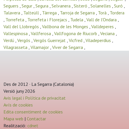
Seguers
,
Segur
,
Segura
,
Selvanera
,
Sisteró
,
Solanelles
,
Suró
,
Talavera
,
Talteüll
,
Tàrrega
,
Tarroja de Segarra
,
Torà
,
Tordera
,
Torrefeta
,
Torrefeta i Florejacs
,
Tudela
,
Vall de l'Ondara
,
Vall del Llobregós
,
Vallbona de les Monges
,
Valldeperes
,
Vallespinosa
,
Vallferosa
,
Vallfogona de Riucorb
,
Veciana
,
Verdú
,
Vergós
,
Vergós Guerrejat
,
Vicfred
,
Viladeperdius
,
Vilagrasseta
,
Vilamajor
,
Viver de Segarra
,
Des de 2012 · La Segarra (Catalonia)
Versió juny 2026
Avis legal i Política de privacitat
Avís de cookies
Edita consentiment de cookies
Mapa web
|
Contactar
Realització:
cdnet