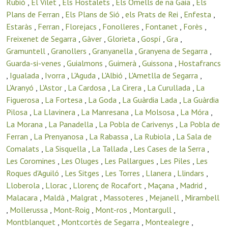
Rubió
,
El Vilet
,
Els Hostalets
,
Els Omells de na Gaia
,
Els
Plans de Ferran
,
Els Plans de Sió
,
els Prats de Rei
,
Enfesta
,
Estaràs
,
Ferran
,
Florejacs
,
Fonolleres
,
Fontanet
,
Forès
,
Freixenet de Segarra
,
Gàver
,
Glorieta
,
Gospí
,
Gra
,
Gramuntell
,
Granollers
,
Granyanella
,
Granyena de Segarra
,
Guarda-si-venes
,
Guialmons
,
Guimerà
,
Guissona
,
Hostafrancs
,
Igualada
,
Ivorra
,
L'Aguda
,
L'Albió
,
L'Ametlla de Segarra
,
L'Aranyó
,
L'Astor
,
La Cardosa
,
La Cirera
,
La Curullada
,
La
Figuerosa
,
La Fortesa
,
La Goda
,
La Guàrdia Lada
,
La Guàrdia
Pilosa
,
La Llavinera
,
La Manresana
,
La Molsosa
,
La Móra
,
La Morana
,
La Panadella
,
La Pobla de Carivenys
,
La Pobla de
Ferran
,
La Prenyanosa
,
La Rabassa
,
La Rubiola
,
La Sala de
Comalats
,
La Sisquella
,
La Tallada
,
Les Cases de la Serra
,
Les Coromines
,
Les Oluges
,
Les Pallargues
,
Les Piles
,
Les
Roques d'Aguiló
,
Les Sitges
,
Les Torres
,
Llanera
,
Llindars
,
Lloberola
,
Llorac
,
Llorenç de Rocafort
,
Maçana
,
Madrid
,
Malacara
,
Maldà
,
Malgrat
,
Massoteres
,
Mejanell
,
Mirambell
,
Mollerussa
,
Mont-Roig
,
Mont-ros
,
Montargull
,
Montblanquet
,
Montcortès de Segarra
,
Montealegre
,