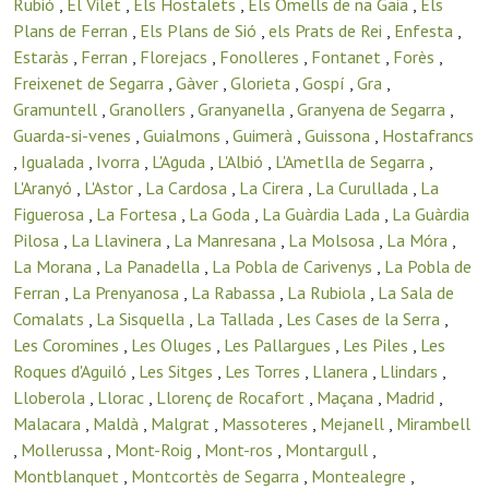
Rubió
,
El Vilet
,
Els Hostalets
,
Els Omells de na Gaia
,
Els
Plans de Ferran
,
Els Plans de Sió
,
els Prats de Rei
,
Enfesta
,
Estaràs
,
Ferran
,
Florejacs
,
Fonolleres
,
Fontanet
,
Forès
,
Freixenet de Segarra
,
Gàver
,
Glorieta
,
Gospí
,
Gra
,
Gramuntell
,
Granollers
,
Granyanella
,
Granyena de Segarra
,
Guarda-si-venes
,
Guialmons
,
Guimerà
,
Guissona
,
Hostafrancs
,
Igualada
,
Ivorra
,
L'Aguda
,
L'Albió
,
L'Ametlla de Segarra
,
L'Aranyó
,
L'Astor
,
La Cardosa
,
La Cirera
,
La Curullada
,
La
Figuerosa
,
La Fortesa
,
La Goda
,
La Guàrdia Lada
,
La Guàrdia
Pilosa
,
La Llavinera
,
La Manresana
,
La Molsosa
,
La Móra
,
La Morana
,
La Panadella
,
La Pobla de Carivenys
,
La Pobla de
Ferran
,
La Prenyanosa
,
La Rabassa
,
La Rubiola
,
La Sala de
Comalats
,
La Sisquella
,
La Tallada
,
Les Cases de la Serra
,
Les Coromines
,
Les Oluges
,
Les Pallargues
,
Les Piles
,
Les
Roques d'Aguiló
,
Les Sitges
,
Les Torres
,
Llanera
,
Llindars
,
Lloberola
,
Llorac
,
Llorenç de Rocafort
,
Maçana
,
Madrid
,
Malacara
,
Maldà
,
Malgrat
,
Massoteres
,
Mejanell
,
Mirambell
,
Mollerussa
,
Mont-Roig
,
Mont-ros
,
Montargull
,
Montblanquet
,
Montcortès de Segarra
,
Montealegre
,