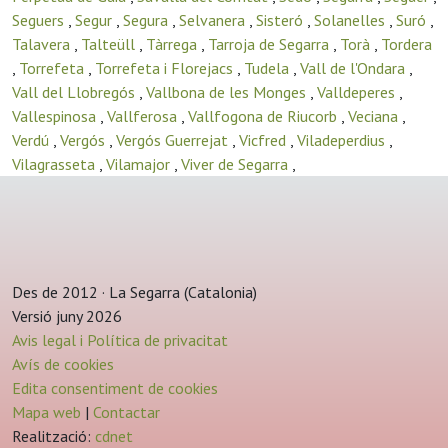
Seguers
,
Segur
,
Segura
,
Selvanera
,
Sisteró
,
Solanelles
,
Suró
,
Talavera
,
Talteüll
,
Tàrrega
,
Tarroja de Segarra
,
Torà
,
Tordera
,
Torrefeta
,
Torrefeta i Florejacs
,
Tudela
,
Vall de l'Ondara
,
Vall del Llobregós
,
Vallbona de les Monges
,
Valldeperes
,
Vallespinosa
,
Vallferosa
,
Vallfogona de Riucorb
,
Veciana
,
Verdú
,
Vergós
,
Vergós Guerrejat
,
Vicfred
,
Viladeperdius
,
Vilagrasseta
,
Vilamajor
,
Viver de Segarra
,
Des de 2012 · La Segarra (Catalonia)
Versió juny 2026
Avis legal i Política de privacitat
Avís de cookies
Edita consentiment de cookies
Mapa web
|
Contactar
Realització:
cdnet