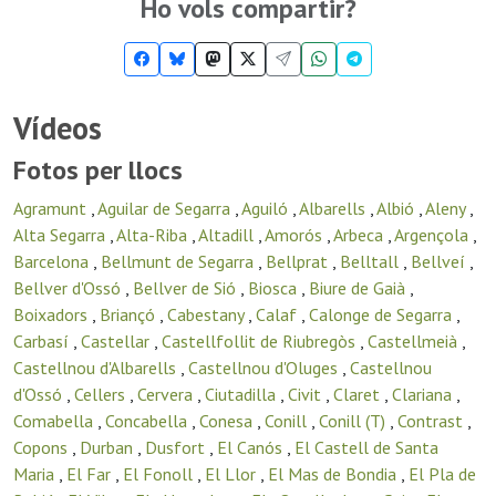
Ho vols compartir?
Vídeos
Fotos per llocs
Agramunt
,
Aguilar de Segarra
,
Aguiló
,
Albarells
,
Albió
,
Aleny
,
Alta Segarra
,
Alta-Riba
,
Altadill
,
Amorós
,
Arbeca
,
Argençola
,
Barcelona
,
Bellmunt de Segarra
,
Bellprat
,
Belltall
,
Bellveí
,
Bellver d'Ossó
,
Bellver de Sió
,
Biosca
,
Biure de Gaià
,
Boixadors
,
Briançó
,
Cabestany
,
Calaf
,
Calonge de Segarra
,
Carbasí
,
Castellar
,
Castellfollit de Riubregòs
,
Castellmeià
,
Castellnou d'Albarells
,
Castellnou d'Oluges
,
Castellnou
d'Ossó
,
Cellers
,
Cervera
,
Ciutadilla
,
Civit
,
Claret
,
Clariana
,
Comabella
,
Concabella
,
Conesa
,
Conill
,
Conill (T)
,
Contrast
,
Copons
,
Durban
,
Dusfort
,
El Canós
,
El Castell de Santa
Maria
,
El Far
,
El Fonoll
,
El Llor
,
El Mas de Bondia
,
El Pla de