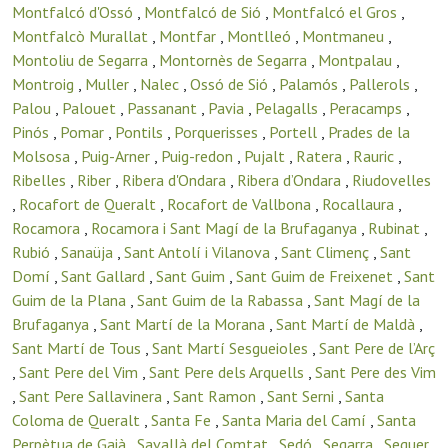
Montfalcó d'Ossó
,
Montfalcó de Sió
,
Montfalcó el Gros
,
Montfalcò Murallat
,
Montfar
,
Montlleó
,
Montmaneu
,
Montoliu de Segarra
,
Montornès de Segarra
,
Montpalau
,
Montroig
,
Muller
,
Nalec
,
Ossó de Sió
,
Palamós
,
Pallerols
,
Palou
,
Palouet
,
Passanant
,
Pavia
,
Pelagalls
,
Peracamps
,
Pinós
,
Pomar
,
Pontils
,
Porquerisses
,
Portell
,
Prades de la
Molsosa
,
Puig-Arner
,
Puig-redon
,
Pujalt
,
Ratera
,
Rauric
,
Ribelles
,
Riber
,
Ribera d'Ondara
,
Ribera d’Ondara
,
Riudovelles
,
Rocafort de Queralt
,
Rocafort de Vallbona
,
Rocallaura
,
Rocamora
,
Rocamora i Sant Magí de la Brufaganya
,
Rubinat
,
Rubió
,
Sanaüja
,
Sant Antolí i Vilanova
,
Sant Climenç
,
Sant
Domí
,
Sant Gallard
,
Sant Guim
,
Sant Guim de Freixenet
,
Sant
Guim de la Plana
,
Sant Guim de la Rabassa
,
Sant Magí de la
Brufaganya
,
Sant Martí de la Morana
,
Sant Martí de Maldà
,
Sant Martí de Tous
,
Sant Martí Sesgueioles
,
Sant Pere de l’Arç
,
Sant Pere del Vim
,
Sant Pere dels Arquells
,
Sant Pere des Vim
,
Sant Pere Sallavinera
,
Sant Ramon
,
Sant Serni
,
Santa
Coloma de Queralt
,
Santa Fe
,
Santa Maria del Camí
,
Santa
Perpètua de Gaià
,
Savallà del Comtat
,
Sedó
,
Segarra
,
Seguer
,