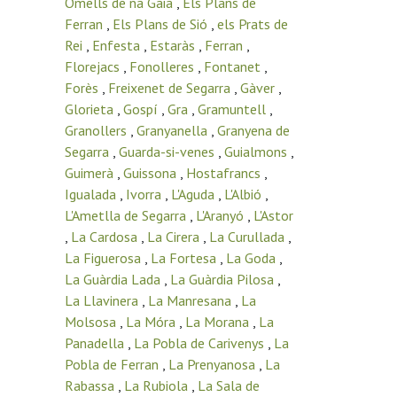
Omells de na Gaia
,
Els Plans de
Ferran
,
Els Plans de Sió
,
els Prats de
Rei
,
Enfesta
,
Estaràs
,
Ferran
,
Florejacs
,
Fonolleres
,
Fontanet
,
Forès
,
Freixenet de Segarra
,
Gàver
,
Glorieta
,
Gospí
,
Gra
,
Gramuntell
,
Granollers
,
Granyanella
,
Granyena de
Segarra
,
Guarda-si-venes
,
Guialmons
,
Guimerà
,
Guissona
,
Hostafrancs
,
Igualada
,
Ivorra
,
L'Aguda
,
L'Albió
,
L'Ametlla de Segarra
,
L'Aranyó
,
L'Astor
,
La Cardosa
,
La Cirera
,
La Curullada
,
La Figuerosa
,
La Fortesa
,
La Goda
,
La Guàrdia Lada
,
La Guàrdia Pilosa
,
La Llavinera
,
La Manresana
,
La
Molsosa
,
La Móra
,
La Morana
,
La
Panadella
,
La Pobla de Carivenys
,
La
Pobla de Ferran
,
La Prenyanosa
,
La
Rabassa
,
La Rubiola
,
La Sala de