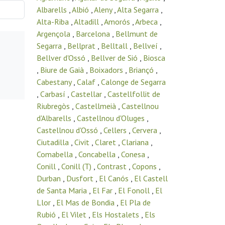
Albarells
,
Albió
,
Aleny
,
Alta Segarra
,
Alta-Riba
,
Altadill
,
Amorós
,
Arbeca
,
Argençola
,
Barcelona
,
Bellmunt de
Segarra
,
Bellprat
,
Belltall
,
Bellveí
,
Bellver d'Ossó
,
Bellver de Sió
,
Biosca
,
Biure de Gaià
,
Boixadors
,
Briançó
,
Cabestany
,
Calaf
,
Calonge de Segarra
,
Carbasí
,
Castellar
,
Castellfollit de
Riubregòs
,
Castellmeià
,
Castellnou
d'Albarells
,
Castellnou d'Oluges
,
Castellnou d'Ossó
,
Cellers
,
Cervera
,
Ciutadilla
,
Civit
,
Claret
,
Clariana
,
Comabella
,
Concabella
,
Conesa
,
Conill
,
Conill (T)
,
Contrast
,
Copons
,
Durban
,
Dusfort
,
El Canós
,
El Castell
de Santa Maria
,
El Far
,
El Fonoll
,
El
Llor
,
El Mas de Bondia
,
El Pla de
Rubió
,
El Vilet
,
Els Hostalets
,
Els