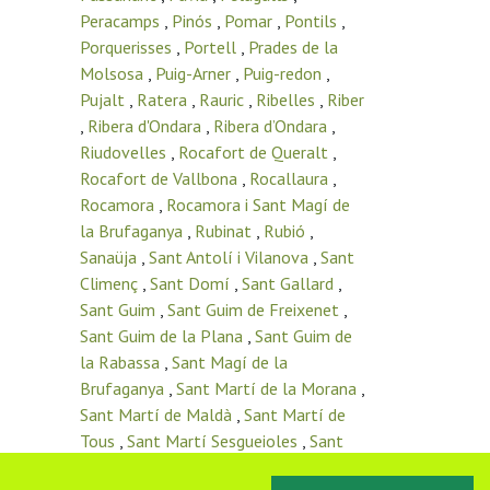
Peracamps
,
Pinós
,
Pomar
,
Pontils
,
Porquerisses
,
Portell
,
Prades de la
Molsosa
,
Puig-Arner
,
Puig-redon
,
Pujalt
,
Ratera
,
Rauric
,
Ribelles
,
Riber
,
Ribera d'Ondara
,
Ribera d’Ondara
,
Riudovelles
,
Rocafort de Queralt
,
Rocafort de Vallbona
,
Rocallaura
,
Rocamora
,
Rocamora i Sant Magí de
la Brufaganya
,
Rubinat
,
Rubió
,
Sanaüja
,
Sant Antolí i Vilanova
,
Sant
Climenç
,
Sant Domí
,
Sant Gallard
,
Sant Guim
,
Sant Guim de Freixenet
,
Sant Guim de la Plana
,
Sant Guim de
la Rabassa
,
Sant Magí de la
Brufaganya
,
Sant Martí de la Morana
,
Sant Martí de Maldà
,
Sant Martí de
Tous
,
Sant Martí Sesgueioles
,
Sant
Pere de l’Arç
,
Sant Pere del Vim
,
Sant