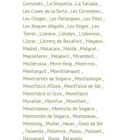
Comalats
,
La Sisquella
,
La Tallada
,
Les Cases de la Serra
,
Les Coromines
,
Les Oluges
,
Les Pallargues
,
Les Piles
,
Les Roques d'Aguiló
,
Les Sitges
,
Les
Torres
,
Llanera
,
Llindars
,
Lloberola
,
Llorac
,
Llorenç de Rocafort
,
Maçana
,
Madrid
,
Malacara
,
Maldà
,
Malgrat
,
Massoteres
,
Mejanell
,
Mirambell
,
Mollerussa
,
Mont-Roig
,
Mont-ros
,
Montargull
,
Montblanquet
,
Montcortès de Segarra
,
Montealegre
,
Montfalcó d'Ossó
,
Montfalcó de Sió
,
Montfalcó el Gros
,
Montfalcò
Murallat
,
Montfar
,
Montlleó
,
Montmaneu
,
Montoliu de Segarra
,
Montornès de Segarra
,
Montpalau
,
Montroig
,
Muller
,
Nalec
,
Ossó de Sió
,
Palamós
,
Pallerols
,
Palou
,
Palouet
,
Passanant
,
Pavia
,
Pelagalls
,