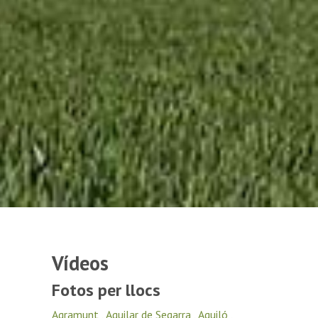
Vídeos
Fotos per llocs
Agramunt
,
Aguilar de Segarra
,
Aguiló
,