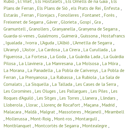
Rubió
,
El Vilet
,
Els Hostalets
,
Els Omells de na Gaia
,
Els
Plans de Ferran
,
Els Plans de Sió
,
els Prats de Rei
,
Enfesta
,
Estaràs
,
Ferran
,
Florejacs
,
Fonolleres
,
Fontanet
,
Forès
,
Freixenet de Segarra
,
Gàver
,
Glorieta
,
Gospí
,
Gra
,
Gramuntell
,
Granollers
,
Granyanella
,
Granyena de Segarra
,
Guarda-si-venes
,
Guialmons
,
Guimerà
,
Guissona
,
Hostafrancs
,
Igualada
,
Ivorra
,
L'Aguda
,
L'Albió
,
L'Ametlla de Segarra
,
L'Aranyó
,
L'Astor
,
La Cardosa
,
La Cirera
,
La Curullada
,
La
Figuerosa
,
La Fortesa
,
La Goda
,
La Guàrdia Lada
,
La Guàrdia
Pilosa
,
La Llavinera
,
La Manresana
,
La Molsosa
,
La Móra
,
La Morana
,
La Panadella
,
La Pobla de Carivenys
,
La Pobla de
Ferran
,
La Prenyanosa
,
La Rabassa
,
La Rubiola
,
La Sala de
Comalats
,
La Sisquella
,
La Tallada
,
Les Cases de la Serra
,
Les Coromines
,
Les Oluges
,
Les Pallargues
,
Les Piles
,
Les
Roques d'Aguiló
,
Les Sitges
,
Les Torres
,
Llanera
,
Llindars
,
Lloberola
,
Llorac
,
Llorenç de Rocafort
,
Maçana
,
Madrid
,
Malacara
,
Maldà
,
Malgrat
,
Massoteres
,
Mejanell
,
Mirambell
,
Mollerussa
,
Mont-Roig
,
Mont-ros
,
Montargull
,
Montblanquet
,
Montcortès de Segarra
,
Montealegre
,