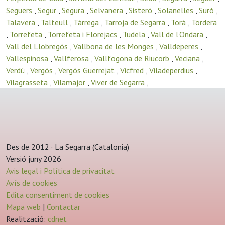
Seguers
,
Segur
,
Segura
,
Selvanera
,
Sisteró
,
Solanelles
,
Suró
,
Talavera
,
Talteüll
,
Tàrrega
,
Tarroja de Segarra
,
Torà
,
Tordera
,
Torrefeta
,
Torrefeta i Florejacs
,
Tudela
,
Vall de l'Ondara
,
Vall del Llobregós
,
Vallbona de les Monges
,
Valldeperes
,
Vallespinosa
,
Vallferosa
,
Vallfogona de Riucorb
,
Veciana
,
Verdú
,
Vergós
,
Vergós Guerrejat
,
Vicfred
,
Viladeperdius
,
Vilagrasseta
,
Vilamajor
,
Viver de Segarra
,
Des de 2012 · La Segarra (Catalonia)
Versió juny 2026
Avis legal i Política de privacitat
Avís de cookies
Edita consentiment de cookies
Mapa web
|
Contactar
Realització:
cdnet