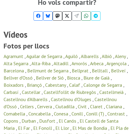
Ho vols compartir?
Vídeos
Fotos per llocs
Agramunt
,
Aguilar de Segarra
,
Aguiló
,
Albarells
,
Albió
,
Aleny
,
Alta Segarra
,
Alta-Riba
,
Altadill
,
Amorós
,
Arbeca
,
Argençola
,
Barcelona
,
Bellmunt de Segarra
,
Bellprat
,
Belltall
,
Bellveí
,
Bellver d'Ossó
,
Bellver de Sió
,
Biosca
,
Biure de Gaià
,
Boixadors
,
Briançó
,
Cabestany
,
Calaf
,
Calonge de Segarra
,
Carbasí
,
Castellar
,
Castellfollit de Riubregòs
,
Castellmeià
,
Castellnou d'Albarells
,
Castellnou d'Oluges
,
Castellnou
d'Ossó
,
Cellers
,
Cervera
,
Ciutadilla
,
Civit
,
Claret
,
Clariana
,
Comabella
,
Concabella
,
Conesa
,
Conill
,
Conill (T)
,
Contrast
,
Copons
,
Durban
,
Dusfort
,
El Canós
,
El Castell de Santa
Maria
,
El Far
,
El Fonoll
,
El Llor
,
El Mas de Bondia
,
El Pla de