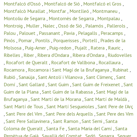
Montfalcó d'Ossó
,
Montfalcó de Sió
,
Montfalcó el Gros
,
Montfalcò Murallat
,
Montfar
,
Montlleó
,
Montmaneu
,
Montoliu de Segarra
,
Montornès de Segarra
,
Montpalau
,
Montroig
,
Muller
,
Nalec
,
Ossó de Sió
,
Palamós
,
Pallerols
,
Palou
,
Palouet
,
Passanant
,
Pavia
,
Pelagalls
,
Peracamps
,
Pinós
,
Pomar
,
Pontils
,
Porquerisses
,
Portell
,
Prades de la
Molsosa
,
Puig-Arner
,
Puig-redon
,
Pujalt
,
Ratera
,
Rauric
,
Ribelles
,
Riber
,
Ribera d'Ondara
,
Ribera d’Ondara
,
Riudovelles
,
Rocafort de Queralt
,
Rocafort de Vallbona
,
Rocallaura
,
Rocamora
,
Rocamora i Sant Magí de la Brufaganya
,
Rubinat
,
Rubió
,
Sanaüja
,
Sant Antolí i Vilanova
,
Sant Climenç
,
Sant
Domí
,
Sant Gallard
,
Sant Guim
,
Sant Guim de Freixenet
,
Sant
Guim de la Plana
,
Sant Guim de la Rabassa
,
Sant Magí de la
Brufaganya
,
Sant Martí de la Morana
,
Sant Martí de Maldà
,
Sant Martí de Tous
,
Sant Martí Sesgueioles
,
Sant Pere de l’Arç
,
Sant Pere del Vim
,
Sant Pere dels Arquells
,
Sant Pere des Vim
,
Sant Pere Sallavinera
,
Sant Ramon
,
Sant Serni
,
Santa
Coloma de Queralt
,
Santa Fe
,
Santa Maria del Camí
,
Santa
Perpètua de Gaià
,
Savallà del Comtat
,
Sedó
,
Segarra
,
Seguer
,