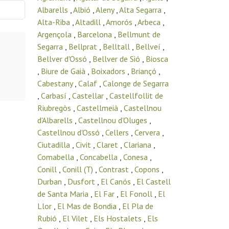
Albarells
,
Albió
,
Aleny
,
Alta Segarra
,
Alta-Riba
,
Altadill
,
Amorós
,
Arbeca
,
Argençola
,
Barcelona
,
Bellmunt de
Segarra
,
Bellprat
,
Belltall
,
Bellveí
,
Bellver d'Ossó
,
Bellver de Sió
,
Biosca
,
Biure de Gaià
,
Boixadors
,
Briançó
,
Cabestany
,
Calaf
,
Calonge de Segarra
,
Carbasí
,
Castellar
,
Castellfollit de
Riubregòs
,
Castellmeià
,
Castellnou
d'Albarells
,
Castellnou d'Oluges
,
Castellnou d'Ossó
,
Cellers
,
Cervera
,
Ciutadilla
,
Civit
,
Claret
,
Clariana
,
Comabella
,
Concabella
,
Conesa
,
Conill
,
Conill (T)
,
Contrast
,
Copons
,
Durban
,
Dusfort
,
El Canós
,
El Castell
de Santa Maria
,
El Far
,
El Fonoll
,
El
Llor
,
El Mas de Bondia
,
El Pla de
Rubió
,
El Vilet
,
Els Hostalets
,
Els