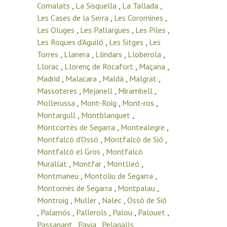
Comalats
,
La Sisquella
,
La Tallada
,
Les Cases de la Serra
,
Les Coromines
,
Les Oluges
,
Les Pallargues
,
Les Piles
,
Les Roques d'Aguiló
,
Les Sitges
,
Les
Torres
,
Llanera
,
Llindars
,
Lloberola
,
Llorac
,
Llorenç de Rocafort
,
Maçana
,
Madrid
,
Malacara
,
Maldà
,
Malgrat
,
Massoteres
,
Mejanell
,
Mirambell
,
Mollerussa
,
Mont-Roig
,
Mont-ros
,
Montargull
,
Montblanquet
,
Montcortès de Segarra
,
Montealegre
,
Montfalcó d'Ossó
,
Montfalcó de Sió
,
Montfalcó el Gros
,
Montfalcò
Murallat
,
Montfar
,
Montlleó
,
Montmaneu
,
Montoliu de Segarra
,
Montornès de Segarra
,
Montpalau
,
Montroig
,
Muller
,
Nalec
,
Ossó de Sió
,
Palamós
,
Pallerols
,
Palou
,
Palouet
,
Passanant
,
Pavia
,
Pelagalls
,