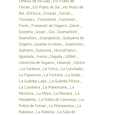
Omells de na Gaia
,
Els Plans de
Ferran
,
Els Plans de Sió
,
els Prats de
Rei
,
Enfesta
,
Estaràs
,
Ferran
,
Florejacs
,
Fonolleres
,
Fontanet
,
Forès
,
Freixenet de Segarra
,
Gàver
,
Glorieta
,
Gospí
,
Gra
,
Gramuntell
,
Granollers
,
Granyanella
,
Granyena de
Segarra
,
Guarda-si-venes
,
Guialmons
,
Guimerà
,
Guissona
,
Hostafrancs
,
Igualada
,
Ivorra
,
L'Aguda
,
L'Albió
,
L'Ametlla de Segarra
,
L'Aranyó
,
L'Astor
,
La Cardosa
,
La Cirera
,
La Curullada
,
La Figuerosa
,
La Fortesa
,
La Goda
,
La Guàrdia Lada
,
La Guàrdia Pilosa
,
La Llavinera
,
La Manresana
,
La
Molsosa
,
La Móra
,
La Morana
,
La
Panadella
,
La Pobla de Carivenys
,
La
Pobla de Ferran
,
La Prenyanosa
,
La
Rabassa
,
La Rubiola
,
La Sala de