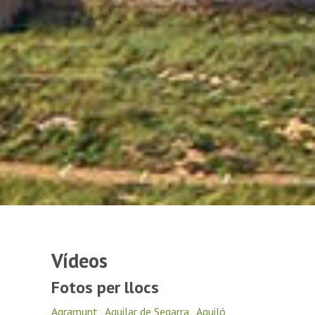
Vídeos
Fotos per llocs
Agramunt
,
Aguilar de Segarra
,
Aguiló
,