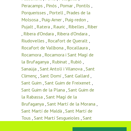
Peracamps
,
Pinós
,
Pomar
,
Pontils
,
Porquerisses
,
Portell
,
Prades de la
Molsosa
,
Puig-Arner
,
Puig-redon
,
Pujalt
,
Ratera
,
Rauric
,
Ribelles
,
Riber
,
Ribera d'Ondara
,
Ribera d’Ondara
,
Riudovelles
,
Rocafort de Queralt
,
Rocafort de Vallbona
,
Rocallaura
,
Rocamora
,
Rocamora i Sant Magí de
la Brufaganya
,
Rubinat
,
Rubió
,
Sanaüja
,
Sant Antolí i Vilanova
,
Sant
Climenç
,
Sant Domí
,
Sant Gallard
,
Sant Guim
,
Sant Guim de Freixenet
,
Sant Guim de la Plana
,
Sant Guim de
la Rabassa
,
Sant Magí de la
Brufaganya
,
Sant Martí de la Morana
,
Sant Martí de Maldà
,
Sant Martí de
Tous
,
Sant Martí Sesgueioles
,
Sant
Pere de l’Arç
,
Sant Pere del Vim
,
Sant