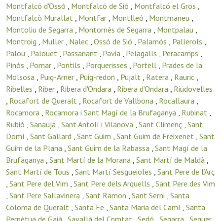
Montfalcó d'Ossó
,
Montfalcó de Sió
,
Montfalcó el Gros
,
Montfalcò Murallat
,
Montfar
,
Montlleó
,
Montmaneu
,
Montoliu de Segarra
,
Montornès de Segarra
,
Montpalau
,
Montroig
,
Muller
,
Nalec
,
Ossó de Sió
,
Palamós
,
Pallerols
,
Palou
,
Palouet
,
Passanant
,
Pavia
,
Pelagalls
,
Peracamps
,
Pinós
,
Pomar
,
Pontils
,
Porquerisses
,
Portell
,
Prades de la
Molsosa
,
Puig-Arner
,
Puig-redon
,
Pujalt
,
Ratera
,
Rauric
,
Ribelles
,
Riber
,
Ribera d'Ondara
,
Ribera d’Ondara
,
Riudovelles
,
Rocafort de Queralt
,
Rocafort de Vallbona
,
Rocallaura
,
Rocamora
,
Rocamora i Sant Magí de la Brufaganya
,
Rubinat
,
Rubió
,
Sanaüja
,
Sant Antolí i Vilanova
,
Sant Climenç
,
Sant
Domí
,
Sant Gallard
,
Sant Guim
,
Sant Guim de Freixenet
,
Sant
Guim de la Plana
,
Sant Guim de la Rabassa
,
Sant Magí de la
Brufaganya
,
Sant Martí de la Morana
,
Sant Martí de Maldà
,
Sant Martí de Tous
,
Sant Martí Sesgueioles
,
Sant Pere de l’Arç
,
Sant Pere del Vim
,
Sant Pere dels Arquells
,
Sant Pere des Vim
,
Sant Pere Sallavinera
,
Sant Ramon
,
Sant Serni
,
Santa
Coloma de Queralt
,
Santa Fe
,
Santa Maria del Camí
,
Santa
Perpètua de Gaià
,
Savallà del Comtat
,
Sedó
,
Segarra
,
Seguer
,