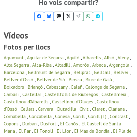
Ho vols compartir?
Vídeos
Fotos per llocs
Agramunt
,
Aguilar de Segarra
,
Aguiló
,
Albarells
,
Albió
,
Aleny
,
Alta Segarra
,
Alta-Riba
,
Altadill
,
Amorós
,
Arbeca
,
Argençola
,
Barcelona
,
Bellmunt de Segarra
,
Bellprat
,
Belltall
,
Bellveí
,
Bellver d'Ossó
,
Bellver de Sió
,
Biosca
,
Biure de Gaià
,
Boixadors
,
Briançó
,
Cabestany
,
Calaf
,
Calonge de Segarra
,
Carbasí
,
Castellar
,
Castellfollit de Riubregòs
,
Castellmeià
,
Castellnou d'Albarells
,
Castellnou d'Oluges
,
Castellnou
d'Ossó
,
Cellers
,
Cervera
,
Ciutadilla
,
Civit
,
Claret
,
Clariana
,
Comabella
,
Concabella
,
Conesa
,
Conill
,
Conill (T)
,
Contrast
,
Copons
,
Durban
,
Dusfort
,
El Canós
,
El Castell de Santa
Maria
,
El Far
,
El Fonoll
,
El Llor
,
El Mas de Bondia
,
El Pla de