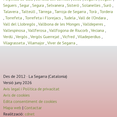
Seguers
,
Segur
,
Segura
,
Selvanera
,
Sisteró
,
Solanelles
,
Suró
,
Talavera
,
Talteüll
,
Tàrrega
,
Tarroja de Segarra
,
Torà
,
Tordera
,
Torrefeta
,
Torrefeta i Florejacs
,
Tudela
,
Vall de l'Ondara
,
Vall del Llobregós
,
Vallbona de les Monges
,
Valldeperes
,
Vallespinosa
,
Vallferosa
,
Vallfogona de Riucorb
,
Veciana
,
Verdú
,
Vergós
,
Vergós Guerrejat
,
Vicfred
,
Viladeperdius
,
Vilagrasseta
,
Vilamajor
,
Viver de Segarra
,
Des de 2012 · La Segarra (Catalonia)
Versió juny 2026
Avis legal i Política de privacitat
Avís de cookies
Edita consentiment de cookies
Mapa web
|
Contactar
Realització:
cdnet