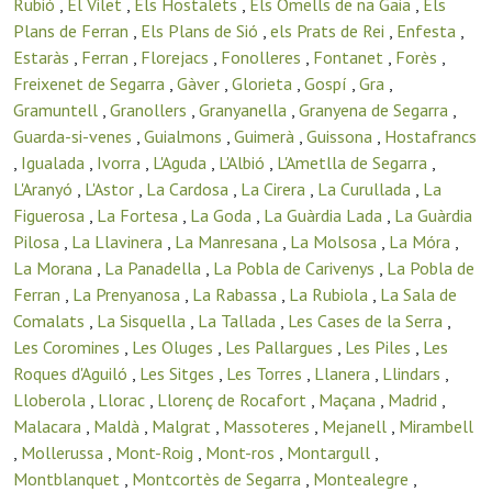
Rubió
,
El Vilet
,
Els Hostalets
,
Els Omells de na Gaia
,
Els
Plans de Ferran
,
Els Plans de Sió
,
els Prats de Rei
,
Enfesta
,
Estaràs
,
Ferran
,
Florejacs
,
Fonolleres
,
Fontanet
,
Forès
,
Freixenet de Segarra
,
Gàver
,
Glorieta
,
Gospí
,
Gra
,
Gramuntell
,
Granollers
,
Granyanella
,
Granyena de Segarra
,
Guarda-si-venes
,
Guialmons
,
Guimerà
,
Guissona
,
Hostafrancs
,
Igualada
,
Ivorra
,
L'Aguda
,
L'Albió
,
L'Ametlla de Segarra
,
L'Aranyó
,
L'Astor
,
La Cardosa
,
La Cirera
,
La Curullada
,
La
Figuerosa
,
La Fortesa
,
La Goda
,
La Guàrdia Lada
,
La Guàrdia
Pilosa
,
La Llavinera
,
La Manresana
,
La Molsosa
,
La Móra
,
La Morana
,
La Panadella
,
La Pobla de Carivenys
,
La Pobla de
Ferran
,
La Prenyanosa
,
La Rabassa
,
La Rubiola
,
La Sala de
Comalats
,
La Sisquella
,
La Tallada
,
Les Cases de la Serra
,
Les Coromines
,
Les Oluges
,
Les Pallargues
,
Les Piles
,
Les
Roques d'Aguiló
,
Les Sitges
,
Les Torres
,
Llanera
,
Llindars
,
Lloberola
,
Llorac
,
Llorenç de Rocafort
,
Maçana
,
Madrid
,
Malacara
,
Maldà
,
Malgrat
,
Massoteres
,
Mejanell
,
Mirambell
,
Mollerussa
,
Mont-Roig
,
Mont-ros
,
Montargull
,
Montblanquet
,
Montcortès de Segarra
,
Montealegre
,