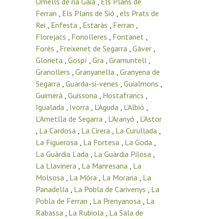
Omells de na Gaia
,
Els Plans de
Ferran
,
Els Plans de Sió
,
els Prats de
Rei
,
Enfesta
,
Estaràs
,
Ferran
,
Florejacs
,
Fonolleres
,
Fontanet
,
Forès
,
Freixenet de Segarra
,
Gàver
,
Glorieta
,
Gospí
,
Gra
,
Gramuntell
,
Granollers
,
Granyanella
,
Granyena de
Segarra
,
Guarda-si-venes
,
Guialmons
,
Guimerà
,
Guissona
,
Hostafrancs
,
Igualada
,
Ivorra
,
L'Aguda
,
L'Albió
,
L'Ametlla de Segarra
,
L'Aranyó
,
L'Astor
,
La Cardosa
,
La Cirera
,
La Curullada
,
La Figuerosa
,
La Fortesa
,
La Goda
,
La Guàrdia Lada
,
La Guàrdia Pilosa
,
La Llavinera
,
La Manresana
,
La
Molsosa
,
La Móra
,
La Morana
,
La
Panadella
,
La Pobla de Carivenys
,
La
Pobla de Ferran
,
La Prenyanosa
,
La
Rabassa
,
La Rubiola
,
La Sala de