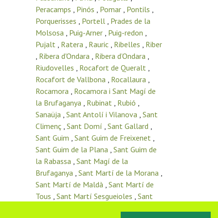
Peracamps
,
Pinós
,
Pomar
,
Pontils
,
Porquerisses
,
Portell
,
Prades de la
Molsosa
,
Puig-Arner
,
Puig-redon
,
Pujalt
,
Ratera
,
Rauric
,
Ribelles
,
Riber
,
Ribera d'Ondara
,
Ribera d’Ondara
,
Riudovelles
,
Rocafort de Queralt
,
Rocafort de Vallbona
,
Rocallaura
,
Rocamora
,
Rocamora i Sant Magí de
la Brufaganya
,
Rubinat
,
Rubió
,
Sanaüja
,
Sant Antolí i Vilanova
,
Sant
Climenç
,
Sant Domí
,
Sant Gallard
,
Sant Guim
,
Sant Guim de Freixenet
,
Sant Guim de la Plana
,
Sant Guim de
la Rabassa
,
Sant Magí de la
Brufaganya
,
Sant Martí de la Morana
,
Sant Martí de Maldà
,
Sant Martí de
Tous
,
Sant Martí Sesgueioles
,
Sant
Pere de l’Arç
,
Sant Pere del Vim
,
Sant