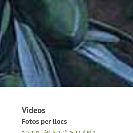
Vídeos
Fotos per llocs
Agramunt
,
Aguilar de Segarra
,
Aguiló
,