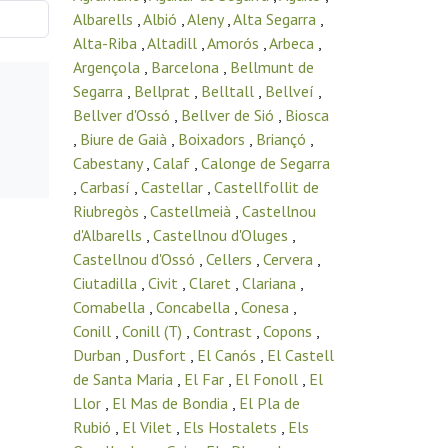
Albarells
,
Albió
,
Aleny
,
Alta Segarra
,
Alta-Riba
,
Altadill
,
Amorós
,
Arbeca
,
Argençola
,
Barcelona
,
Bellmunt de
Segarra
,
Bellprat
,
Belltall
,
Bellveí
,
Bellver d'Ossó
,
Bellver de Sió
,
Biosca
,
Biure de Gaià
,
Boixadors
,
Briançó
,
Cabestany
,
Calaf
,
Calonge de Segarra
,
Carbasí
,
Castellar
,
Castellfollit de
Riubregòs
,
Castellmeià
,
Castellnou
d'Albarells
,
Castellnou d'Oluges
,
Castellnou d'Ossó
,
Cellers
,
Cervera
,
Ciutadilla
,
Civit
,
Claret
,
Clariana
,
Comabella
,
Concabella
,
Conesa
,
Conill
,
Conill (T)
,
Contrast
,
Copons
,
Durban
,
Dusfort
,
El Canós
,
El Castell
de Santa Maria
,
El Far
,
El Fonoll
,
El
Llor
,
El Mas de Bondia
,
El Pla de
Rubió
,
El Vilet
,
Els Hostalets
,
Els