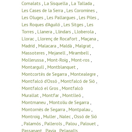
Comalats
,
La Sisquella
,
La Tallada
,
Les Cases de la Serra
,
Les Coromines
,
Les Oluges
,
Les Pallargues
,
Les Piles
,
Les Roques d'Aguiló
,
Les Sitges
,
Les
Torres
,
Llanera
,
Llindars
,
Lloberola
,
Llorac
,
Llorenç de Rocafort
,
Maçana
,
Madrid
,
Malacara
,
Maldà
,
Malgrat
,
Massoteres
,
Mejanell
,
Mirambell
,
Mollerussa
,
Mont-Roig
,
Mont-ros
,
Montargull
,
Montblanquet
,
Montcortès de Segarra
,
Montealegre
,
Montfalcó d'Ossó
,
Montfalcó de Sió
,
Montfalcó el Gros
,
Montfalcò
Murallat
,
Montfar
,
Montlleó
,
Montmaneu
,
Montoliu de Segarra
,
Montornès de Segarra
,
Montpalau
,
Montroig
,
Muller
,
Nalec
,
Ossó de Sió
,
Palamós
,
Pallerols
,
Palou
,
Palouet
,
Passanant
,
Pavia
,
Pelagalls
,