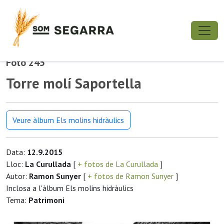
Foto 245
Torre molí Saportella
Veure àlbum Els molins hidràulics
Data:
12.9.2015
Lloc:
La Curullada
[
+ fotos de La Curullada
]
Autor:
Ramon Sunyer
[
+ fotos de Ramon Sunyer
]
Inclosa a l'àlbum Els molins hidràulics
Tema:
Patrimoni