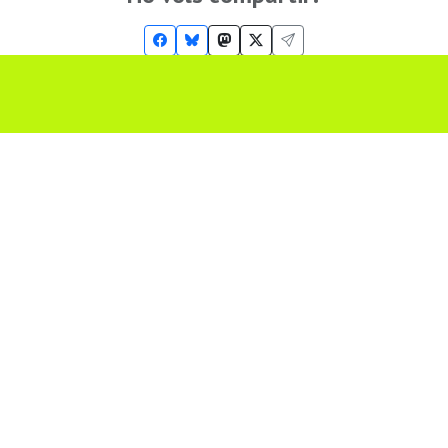
Troba'ns a les Xarxes