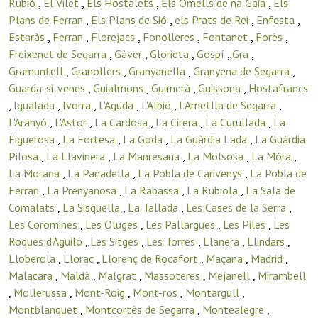
Rubió
,
El Vilet
,
Els Hostalets
,
Els Omells de na Gaia
,
Els
Plans de Ferran
,
Els Plans de Sió
,
els Prats de Rei
,
Enfesta
,
Estaràs
,
Ferran
,
Florejacs
,
Fonolleres
,
Fontanet
,
Forès
,
Freixenet de Segarra
,
Gàver
,
Glorieta
,
Gospí
,
Gra
,
Gramuntell
,
Granollers
,
Granyanella
,
Granyena de Segarra
,
Guarda-si-venes
,
Guialmons
,
Guimerà
,
Guissona
,
Hostafrancs
,
Igualada
,
Ivorra
,
L'Aguda
,
L'Albió
,
L'Ametlla de Segarra
,
L'Aranyó
,
L'Astor
,
La Cardosa
,
La Cirera
,
La Curullada
,
La
Figuerosa
,
La Fortesa
,
La Goda
,
La Guàrdia Lada
,
La Guàrdia
Pilosa
,
La Llavinera
,
La Manresana
,
La Molsosa
,
La Móra
,
La Morana
,
La Panadella
,
La Pobla de Carivenys
,
La Pobla de
Ferran
,
La Prenyanosa
,
La Rabassa
,
La Rubiola
,
La Sala de
Comalats
,
La Sisquella
,
La Tallada
,
Les Cases de la Serra
,
Les Coromines
,
Les Oluges
,
Les Pallargues
,
Les Piles
,
Les
Roques d'Aguiló
,
Les Sitges
,
Les Torres
,
Llanera
,
Llindars
,
Lloberola
,
Llorac
,
Llorenç de Rocafort
,
Maçana
,
Madrid
,
Malacara
,
Maldà
,
Malgrat
,
Massoteres
,
Mejanell
,
Mirambell
,
Mollerussa
,
Mont-Roig
,
Mont-ros
,
Montargull
,
Montblanquet
,
Montcortès de Segarra
,
Montealegre
,