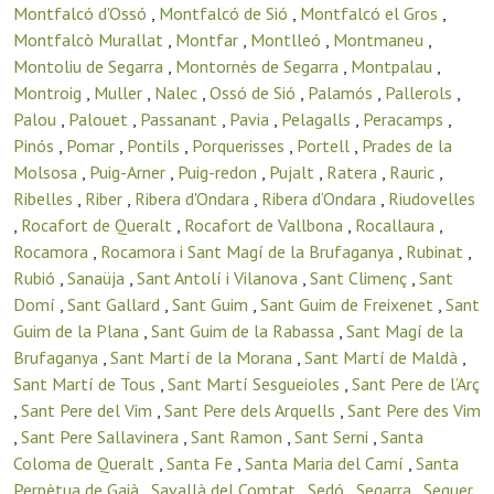
Montfalcó d'Ossó
,
Montfalcó de Sió
,
Montfalcó el Gros
,
Montfalcò Murallat
,
Montfar
,
Montlleó
,
Montmaneu
,
Montoliu de Segarra
,
Montornès de Segarra
,
Montpalau
,
Montroig
,
Muller
,
Nalec
,
Ossó de Sió
,
Palamós
,
Pallerols
,
Palou
,
Palouet
,
Passanant
,
Pavia
,
Pelagalls
,
Peracamps
,
Pinós
,
Pomar
,
Pontils
,
Porquerisses
,
Portell
,
Prades de la
Molsosa
,
Puig-Arner
,
Puig-redon
,
Pujalt
,
Ratera
,
Rauric
,
Ribelles
,
Riber
,
Ribera d'Ondara
,
Ribera d’Ondara
,
Riudovelles
,
Rocafort de Queralt
,
Rocafort de Vallbona
,
Rocallaura
,
Rocamora
,
Rocamora i Sant Magí de la Brufaganya
,
Rubinat
,
Rubió
,
Sanaüja
,
Sant Antolí i Vilanova
,
Sant Climenç
,
Sant
Domí
,
Sant Gallard
,
Sant Guim
,
Sant Guim de Freixenet
,
Sant
Guim de la Plana
,
Sant Guim de la Rabassa
,
Sant Magí de la
Brufaganya
,
Sant Martí de la Morana
,
Sant Martí de Maldà
,
Sant Martí de Tous
,
Sant Martí Sesgueioles
,
Sant Pere de l’Arç
,
Sant Pere del Vim
,
Sant Pere dels Arquells
,
Sant Pere des Vim
,
Sant Pere Sallavinera
,
Sant Ramon
,
Sant Serni
,
Santa
Coloma de Queralt
,
Santa Fe
,
Santa Maria del Camí
,
Santa
Perpètua de Gaià
,
Savallà del Comtat
,
Sedó
,
Segarra
,
Seguer
,