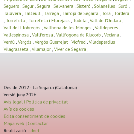
Seguers
,
Segur
,
Segura
,
Selvanera
,
Sisteró
,
Solanelles
,
Suró
,
Talavera
,
Talteüll
,
Tàrrega
,
Tarroja de Segarra
,
Torà
,
Tordera
,
Torrefeta
,
Torrefeta i Florejacs
,
Tudela
,
Vall de l'Ondara
,
Vall del Llobregós
,
Vallbona de les Monges
,
Valldeperes
,
Vallespinosa
,
Vallferosa
,
Vallfogona de Riucorb
,
Veciana
,
Verdú
,
Vergós
,
Vergós Guerrejat
,
Vicfred
,
Viladeperdius
,
Vilagrasseta
,
Vilamajor
,
Viver de Segarra
,
Des de 2012 · La Segarra (Catalonia)
Versió juny 2026
Avis legal i Política de privacitat
Avís de cookies
Edita consentiment de cookies
Mapa web
|
Contactar
Realització:
cdnet