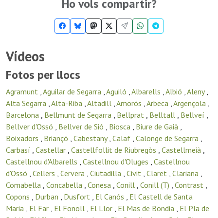
Ho vols compartir?
Vídeos
Fotos per llocs
Agramunt
,
Aguilar de Segarra
,
Aguiló
,
Albarells
,
Albió
,
Aleny
,
Alta Segarra
,
Alta-Riba
,
Altadill
,
Amorós
,
Arbeca
,
Argençola
,
Barcelona
,
Bellmunt de Segarra
,
Bellprat
,
Belltall
,
Bellveí
,
Bellver d'Ossó
,
Bellver de Sió
,
Biosca
,
Biure de Gaià
,
Boixadors
,
Briançó
,
Cabestany
,
Calaf
,
Calonge de Segarra
,
Carbasí
,
Castellar
,
Castellfollit de Riubregòs
,
Castellmeià
,
Castellnou d'Albarells
,
Castellnou d'Oluges
,
Castellnou
d'Ossó
,
Cellers
,
Cervera
,
Ciutadilla
,
Civit
,
Claret
,
Clariana
,
Comabella
,
Concabella
,
Conesa
,
Conill
,
Conill (T)
,
Contrast
,
Copons
,
Durban
,
Dusfort
,
El Canós
,
El Castell de Santa
Maria
,
El Far
,
El Fonoll
,
El Llor
,
El Mas de Bondia
,
El Pla de