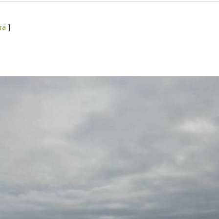
ara
]