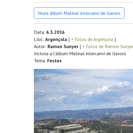
Veure àlbum Matinal intercanvi de llavors
Data:
6.3.2016
Lloc:
Argençola
[
+ fotos de Argençola
]
Autor:
Ramon Sunyer
[
+ fotos de Ramon Sunye
Inclosa a l'àlbum Matinal intercanvi de llavors
Tema:
Festes