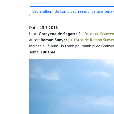
Veure àlbum Un tomb pel municipi de Granyena 
Data:
13.3.2016
Lloc:
Granyena de Segarra
[
+ fotos de Granyen
Autor:
Ramon Sunyer
[
+ fotos de Ramon Sunye
Inclosa a l'àlbum Un tomb pel municipi de Granye
Tema:
Turisme