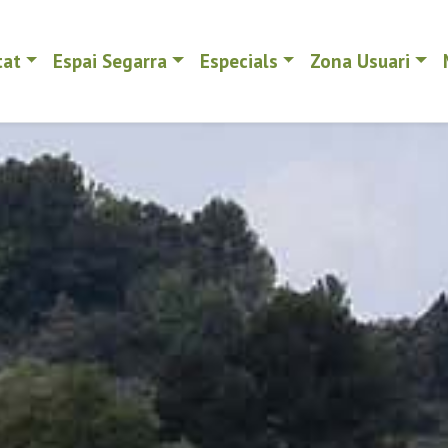
tat
Espai Segarra
Especials
Zona Usuari