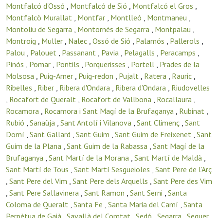
Montfalcó d'Ossó
,
Montfalcó de Sió
,
Montfalcó el Gros
,
Montfalcò Murallat
,
Montfar
,
Montlleó
,
Montmaneu
,
Montoliu de Segarra
,
Montornès de Segarra
,
Montpalau
,
Montroig
,
Muller
,
Nalec
,
Ossó de Sió
,
Palamós
,
Pallerols
,
Palou
,
Palouet
,
Passanant
,
Pavia
,
Pelagalls
,
Peracamps
,
Pinós
,
Pomar
,
Pontils
,
Porquerisses
,
Portell
,
Prades de la
Molsosa
,
Puig-Arner
,
Puig-redon
,
Pujalt
,
Ratera
,
Rauric
,
Ribelles
,
Riber
,
Ribera d'Ondara
,
Ribera d’Ondara
,
Riudovelles
,
Rocafort de Queralt
,
Rocafort de Vallbona
,
Rocallaura
,
Rocamora
,
Rocamora i Sant Magí de la Brufaganya
,
Rubinat
,
Rubió
,
Sanaüja
,
Sant Antolí i Vilanova
,
Sant Climenç
,
Sant
Domí
,
Sant Gallard
,
Sant Guim
,
Sant Guim de Freixenet
,
Sant
Guim de la Plana
,
Sant Guim de la Rabassa
,
Sant Magí de la
Brufaganya
,
Sant Martí de la Morana
,
Sant Martí de Maldà
,
Sant Martí de Tous
,
Sant Martí Sesgueioles
,
Sant Pere de l’Arç
,
Sant Pere del Vim
,
Sant Pere dels Arquells
,
Sant Pere des Vim
,
Sant Pere Sallavinera
,
Sant Ramon
,
Sant Serni
,
Santa
Coloma de Queralt
,
Santa Fe
,
Santa Maria del Camí
,
Santa
Perpètua de Gaià
,
Savallà del Comtat
,
Sedó
,
Segarra
,
Seguer
,