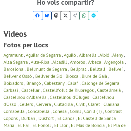
Ho vols compartir?
Vídeos
Fotos per llocs
Agramunt
,
Aguilar de Segarra
,
Aguiló
,
Albarells
,
Albió
,
Aleny
,
Alta Segarra
,
Alta-Riba
,
Altadill
,
Amorós
,
Arbeca
,
Argençola
,
Barcelona
,
Bellmunt de Segarra
,
Bellprat
,
Belltall
,
Bellveí
,
Bellver d'Ossó
,
Bellver de Sió
,
Biosca
,
Biure de Gaià
,
Boixadors
,
Briançó
,
Cabestany
,
Calaf
,
Calonge de Segarra
,
Carbasí
,
Castellar
,
Castellfollit de Riubregòs
,
Castellmeià
,
Castellnou d'Albarells
,
Castellnou d'Oluges
,
Castellnou
d'Ossó
,
Cellers
,
Cervera
,
Ciutadilla
,
Civit
,
Claret
,
Clariana
,
Comabella
,
Concabella
,
Conesa
,
Conill
,
Conill (T)
,
Contrast
,
Copons
,
Durban
,
Dusfort
,
El Canós
,
El Castell de Santa
Maria
,
El Far
,
El Fonoll
,
El Llor
,
El Mas de Bondia
,
El Pla de