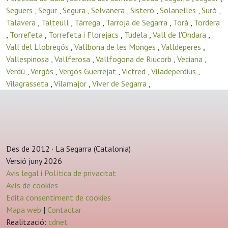
Seguers
,
Segur
,
Segura
,
Selvanera
,
Sisteró
,
Solanelles
,
Suró
,
Talavera
,
Talteüll
,
Tàrrega
,
Tarroja de Segarra
,
Torà
,
Tordera
,
Torrefeta
,
Torrefeta i Florejacs
,
Tudela
,
Vall de l'Ondara
,
Vall del Llobregós
,
Vallbona de les Monges
,
Valldeperes
,
Vallespinosa
,
Vallferosa
,
Vallfogona de Riucorb
,
Veciana
,
Verdú
,
Vergós
,
Vergós Guerrejat
,
Vicfred
,
Viladeperdius
,
Vilagrasseta
,
Vilamajor
,
Viver de Segarra
,
Des de 2012 · La Segarra (Catalonia)
Versió juny 2026
Avis legal i Política de privacitat
Avís de cookies
Edita consentiment de cookies
Mapa web
|
Contactar
Realització:
cdnet