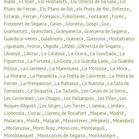
Rubió
,
El Vilet
,
Els Hostalets
,
Els Omells de na Gaia
,
Els
Plans de Ferran
,
Els Plans de Sió
,
els Prats de Rei
,
Enfesta
,
Estaràs
,
Ferran
,
Florejacs
,
Fonolleres
,
Fontanet
,
Forès
,
Freixenet de Segarra
,
Gàver
,
Glorieta
,
Gospí
,
Gra
,
Gramuntell
,
Granollers
,
Granyanella
,
Granyena de Segarra
,
Guarda-si-venes
,
Guialmons
,
Guimerà
,
Guissona
,
Hostafrancs
,
Igualada
,
Ivorra
,
L'Aguda
,
L'Albió
,
L'Ametlla de Segarra
,
L'Aranyó
,
L'Astor
,
La Cardosa
,
La Cirera
,
La Curullada
,
La
Figuerosa
,
La Fortesa
,
La Goda
,
La Guàrdia Lada
,
La Guàrdia
Pilosa
,
La Llavinera
,
La Manresana
,
La Molsosa
,
La Móra
,
La Morana
,
La Panadella
,
La Pobla de Carivenys
,
La Pobla de
Ferran
,
La Prenyanosa
,
La Rabassa
,
La Rubiola
,
La Sala de
Comalats
,
La Sisquella
,
La Tallada
,
Les Cases de la Serra
,
Les Coromines
,
Les Oluges
,
Les Pallargues
,
Les Piles
,
Les
Roques d'Aguiló
,
Les Sitges
,
Les Torres
,
Llanera
,
Llindars
,
Lloberola
,
Llorac
,
Llorenç de Rocafort
,
Maçana
,
Madrid
,
Malacara
,
Maldà
,
Malgrat
,
Massoteres
,
Mejanell
,
Mirambell
,
Mollerussa
,
Mont-Roig
,
Mont-ros
,
Montargull
,
Montblanquet
,
Montcortès de Segarra
,
Montealegre
,