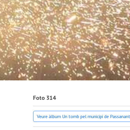
Foto 314
Veure àlbum Un tomb pel municipi de Passanant 