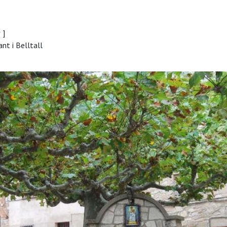
r
]
nt i Belltall