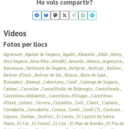
Ho vols compartir?
Vídeos
Fotos per llocs
Agramunt
,
Aguilar de Segarra
,
Aguiló
,
Albarells
,
Albió
,
Aleny
,
Alta Segarra
,
Alta-Riba
,
Altadill
,
Amorós
,
Arbeca
,
Argençola
,
Barcelona
,
Bellmunt de Segarra
,
Bellprat
,
Belltall
,
Bellveí
,
Bellver d'Ossó
,
Bellver de Sió
,
Biosca
,
Biure de Gaià
,
Boixadors
,
Briançó
,
Cabestany
,
Calaf
,
Calonge de Segarra
,
Carbasí
,
Castellar
,
Castellfollit de Riubregòs
,
Castellmeià
,
Castellnou d'Albarells
,
Castellnou d'Oluges
,
Castellnou
d'Ossó
,
Cellers
,
Cervera
,
Ciutadilla
,
Civit
,
Claret
,
Clariana
,
Comabella
,
Concabella
,
Conesa
,
Conill
,
Conill (T)
,
Contrast
,
Copons
,
Durban
,
Dusfort
,
El Canós
,
El Castell de Santa
Maria
,
El Far
,
El Fonoll
,
El Llor
,
El Mas de Bondia
,
El Pla de