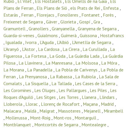
Rubió
,
El Vilet
,
Els Hostalets
,
Els Omells de na Gaia
,
Els
Plans de Ferran
,
Els Plans de Sió
,
els Prats de Rei
,
Enfesta
,
Estaràs
,
Ferran
,
Florejacs
,
Fonolleres
,
Fontanet
,
Forès
,
Freixenet de Segarra
,
Gàver
,
Glorieta
,
Gospí
,
Gra
,
Gramuntell
,
Granollers
,
Granyanella
,
Granyena de Segarra
,
Guarda-si-venes
,
Guialmons
,
Guimerà
,
Guissona
,
Hostafrancs
,
Igualada
,
Ivorra
,
L'Aguda
,
L'Albió
,
L'Ametlla de Segarra
,
L'Aranyó
,
L'Astor
,
La Cardosa
,
La Cirera
,
La Curullada
,
La
Figuerosa
,
La Fortesa
,
La Goda
,
La Guàrdia Lada
,
La Guàrdia
Pilosa
,
La Llavinera
,
La Manresana
,
La Molsosa
,
La Móra
,
La Morana
,
La Panadella
,
La Pobla de Carivenys
,
La Pobla de
Ferran
,
La Prenyanosa
,
La Rabassa
,
La Rubiola
,
La Sala de
Comalats
,
La Sisquella
,
La Tallada
,
Les Cases de la Serra
,
Les Coromines
,
Les Oluges
,
Les Pallargues
,
Les Piles
,
Les
Roques d'Aguiló
,
Les Sitges
,
Les Torres
,
Llanera
,
Llindars
,
Lloberola
,
Llorac
,
Llorenç de Rocafort
,
Maçana
,
Madrid
,
Malacara
,
Maldà
,
Malgrat
,
Massoteres
,
Mejanell
,
Mirambell
,
Mollerussa
,
Mont-Roig
,
Mont-ros
,
Montargull
,
Montblanquet
,
Montcortès de Segarra
,
Montealegre
,