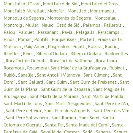
Montfalcó d'Ossó
,
Montfalcó de Sió
,
Montfalcó el Gros
,
Montfalcò Murallat
,
Montfar
,
Montlleó
,
Montmaneu
,
Montoliu de Segarra
,
Montornès de Segarra
,
Montpalau
,
Montroig
,
Muller
,
Nalec
,
Ossó de Sió
,
Palamós
,
Pallerols
,
Palou
,
Palouet
,
Passanant
,
Pavia
,
Pelagalls
,
Peracamps
,
Pinós
,
Pomar
,
Pontils
,
Porquerisses
,
Portell
,
Prades de la
Molsosa
,
Puig-Arner
,
Puig-redon
,
Pujalt
,
Ratera
,
Rauric
,
Ribelles
,
Riber
,
Ribera d'Ondara
,
Ribera d’Ondara
,
Riudovelles
,
Rocafort de Queralt
,
Rocafort de Vallbona
,
Rocallaura
,
Rocamora
,
Rocamora i Sant Magí de la Brufaganya
,
Rubinat
,
Rubió
,
Sanaüja
,
Sant Antolí i Vilanova
,
Sant Climenç
,
Sant
Domí
,
Sant Gallard
,
Sant Guim
,
Sant Guim de Freixenet
,
Sant
Guim de la Plana
,
Sant Guim de la Rabassa
,
Sant Magí de la
Brufaganya
,
Sant Martí de la Morana
,
Sant Martí de Maldà
,
Sant Martí de Tous
,
Sant Martí Sesgueioles
,
Sant Pere de l’Arç
,
Sant Pere del Vim
,
Sant Pere dels Arquells
,
Sant Pere des Vim
,
Sant Pere Sallavinera
,
Sant Ramon
,
Sant Serni
,
Santa
Coloma de Queralt
,
Santa Fe
,
Santa Maria del Camí
,
Santa
Perpètua de Gaià
,
Savallà del Comtat
,
Sedó
,
Segarra
,
Seguer
,