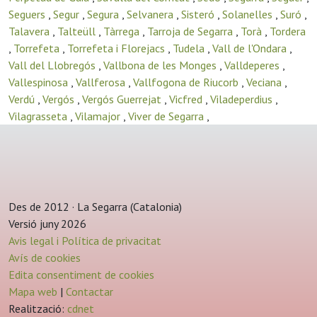
Seguers
,
Segur
,
Segura
,
Selvanera
,
Sisteró
,
Solanelles
,
Suró
,
Talavera
,
Talteüll
,
Tàrrega
,
Tarroja de Segarra
,
Torà
,
Tordera
,
Torrefeta
,
Torrefeta i Florejacs
,
Tudela
,
Vall de l'Ondara
,
Vall del Llobregós
,
Vallbona de les Monges
,
Valldeperes
,
Vallespinosa
,
Vallferosa
,
Vallfogona de Riucorb
,
Veciana
,
Verdú
,
Vergós
,
Vergós Guerrejat
,
Vicfred
,
Viladeperdius
,
Vilagrasseta
,
Vilamajor
,
Viver de Segarra
,
Des de 2012 · La Segarra (Catalonia)
Versió juny 2026
Avis legal i Política de privacitat
Avís de cookies
Edita consentiment de cookies
Mapa web
|
Contactar
Realització:
cdnet